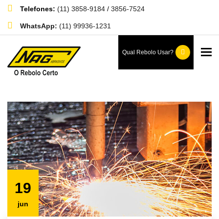
Telefones:
(11) 3858-9184
/
3856-7524
WhatsApp:
(11) 99936-1231
Blog
To
Qual Rebolo Usar?
Home
Blog
19
jun