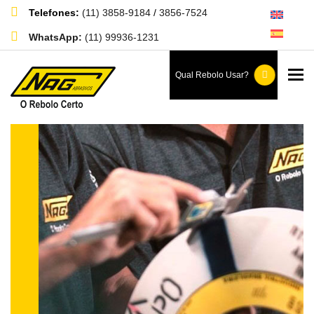
Telefones:
(11) 3858-9184
/
3856-7524
WhatsApp:
(11) 99936-1231
To
Qual Rebolo Usar?