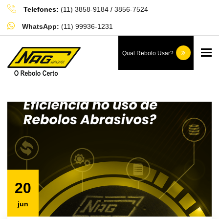
Telefones:
(11) 3858-9184
/
3856-7524
WhatsApp:
(11) 99936-1231
Blog
To
Qual Rebolo Usar?
Home
Blog
20
jun