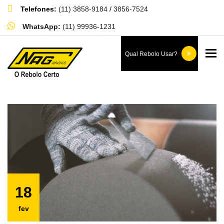
Telefones:
(11) 3858-9184
/
3856-7524
WhatsApp:
(11) 99936-1231
Blog
To
Qual Rebolo Usar?
Home
Blog
18
fev