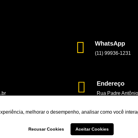
WhatsApp
(11) 99936-1231
Endereço
.br
Rua Padre Antônio
São Paulo, SP - Br
CEP: 02516-040
experiência, melhorar o desempenho, analisar como você intera
Recusar Cookies
Aceitar Cookies
NAG Abrasivos © 2023 - Todos direitos reservados.