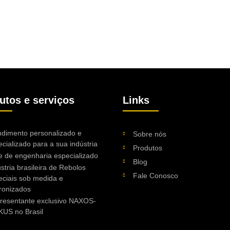
utos e serviços
Links
ndimento personalizado e
Sobre nós
cializado para a sua indústria
Produtos
e de engenharia especializado
Blog
stria brasileira de Rebolos
Fale Conosco
eciais sob medida e
ronizados
resentante exclusivo NAXOS-
KUS no Brasil