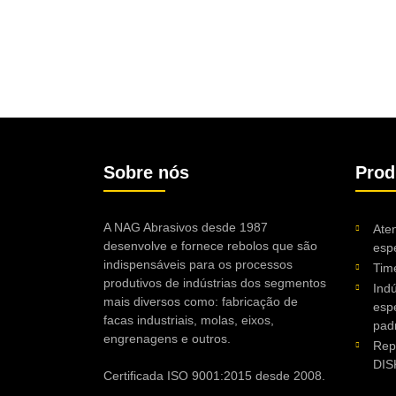
Sobre nós
Prod
A NAG Abrasivos desde 1987
Ate
desenvolve e fornece rebolos que são
espe
indispensáveis para os processos
Tim
produtivos de indústrias dos segmentos
Indú
mais diversos como: fabricação de
esp
facas industriais, molas, eixos,
pad
engrenagens e outros.
Rep
DIS
Certificada ISO 9001:2015 desde 2008.