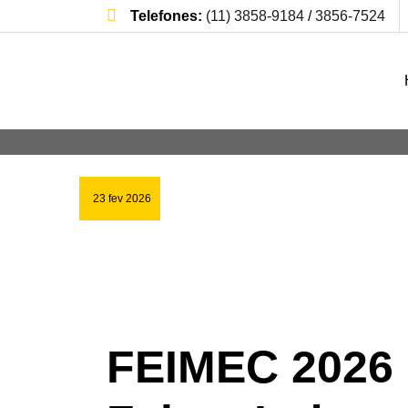
Telefones:
(11) 3858-9184
/
3856-7524
Blog
Home
Blog
FEIMEC 2026 e as Principais 
23 fev 2026
FEIMEC 2026 e